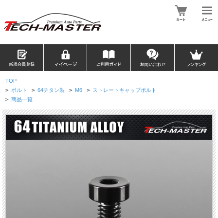
TOP
>
ボルト
>
64チタン製
>
M6
>
ストレートキャップボルト
>
商品一覧