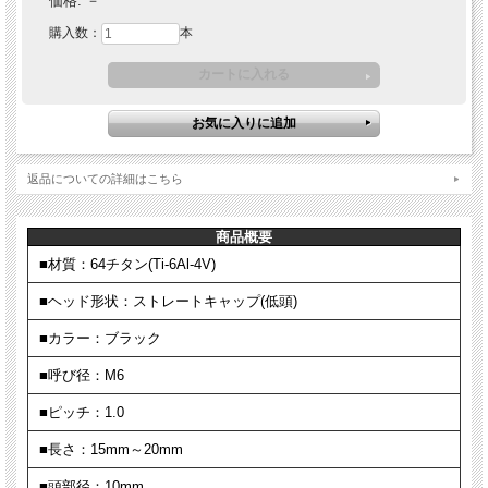
価格:
－
購入数：
本
返品についての詳細はこちら
商品概要
■材質：64チタン(Ti-6Al-4V)
■ヘッド形状：ストレートキャップ(低頭)
■カラー：ブラック
■呼び径：M6
■ピッチ：1.0
■長さ：15mm～20mm
■頭部径：10mm