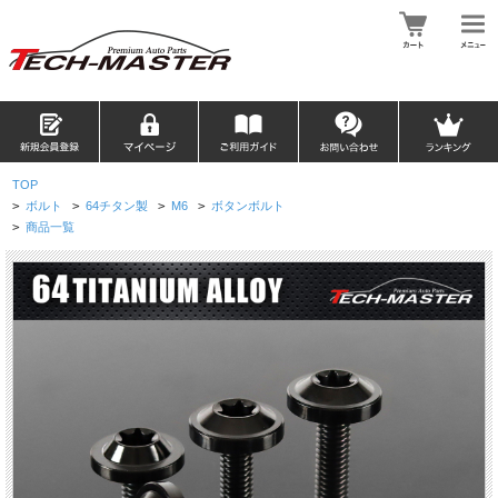
TOP
>
ボルト
>
64チタン製
>
M6
>
ボタンボルト
>
商品一覧