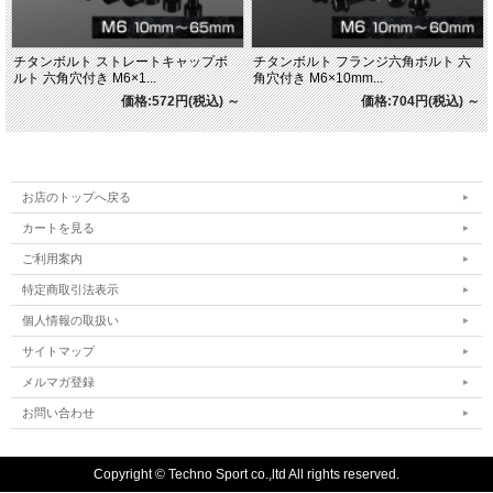
チタンボルト ストレートキャップボ
チタンボルト フランジ六角ボルト 六
ルト 六角穴付き M6×1...
角穴付き M6×10mm...
価格:572円(税込)
～
価格:704円(税込)
～
お店のトップへ戻る
カートを見る
ご利用案内
特定商取引法表示
個人情報の取扱い
サイトマップ
メルマガ登録
お問い合わせ
Copyright © Techno Sport co.,ltd All rights reserved.