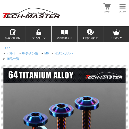
TOP
>
ボルト
>
64チタン製
>
M6
>
ボタンボルト
>
商品一覧