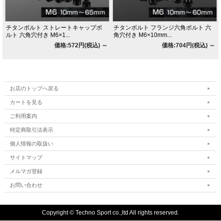
チタンボルト ストレートキャップボ
チタンボルト フランジ六角ボルト 六
ルト 六角穴付き M6×1...
角穴付き M6×10mm...
価格:572円(税込)
～
価格:704円(税込)
～
お店のトップへ戻る
カートを見る
ご利用案内
特定商取引法表示
個人情報の取扱い
サイトマップ
メルマガ登録
お問い合わせ
Copyright © Techno Sport co.,ltd All rights reserved.