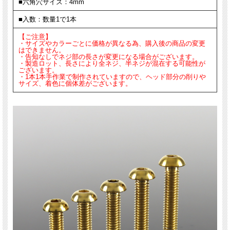
■六角穴サイズ：4mm
■入数：数量1で1本
【ご注意】
・サイズやカラーごとに価格が異なる為、購入後の商品の変更
はできません。
・告知なしでネジ部の長さが変更になる場合がございます。
・製造ロット、長さにより全ネジ、半ネジが混在する可能性が
ございます。
・1本1本手作業で制作されていますので、ヘッド部分の削りや
サイズ、着色に個体差がございます。