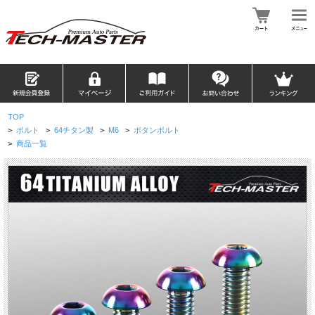
TOP
>
ボルト
>
64チタン製
>
M6
>
ボタンボルト
>
商品一覧