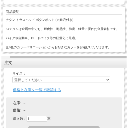
商品説明
チタン トラスヘッド ボタンボルト (六角穴付き)
64チタンは金属の中でも、耐食性、耐熱性、強度、軽量に優れた金属素材です。
バイクや自動車、ロードバイク等の軽量化に最適。
全6色のカラーバリエーションからお好きなカラーをお選びいただけます。
注文
サイズ：
価格と在庫を一覧で確認する
在庫:
－
価格:
－
購入数：
本