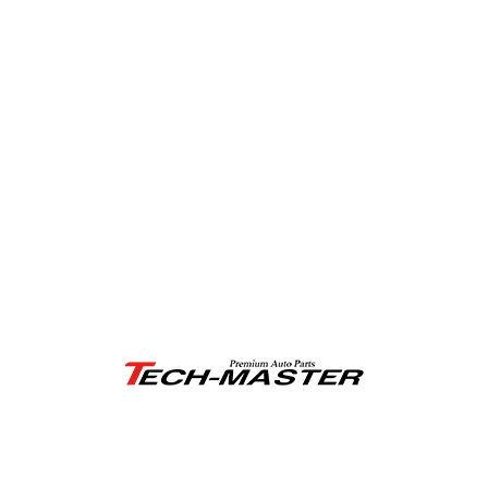
〒651-2304 兵庫県神戸市西区神出町小束野51番地28
TEL:078-964-3909
営業時間：月～金（祝日を除く）