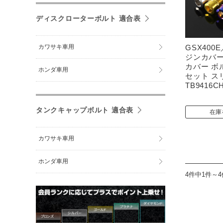
ディスクローターボルト 適合表
カワサキ車用
GSX400
ジンカバー
カバー ボ
ホンダ車用
セット ス
TB9416C
タンクキャップボルト 適合表
在庫
カワサキ車用
ホンダ車用
4件中1件～