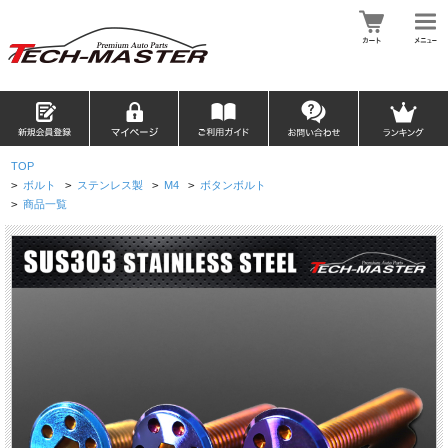
TOP
>
ボルト
>
ステンレス製
>
M4
>
ボタンボルト
>
商品一覧