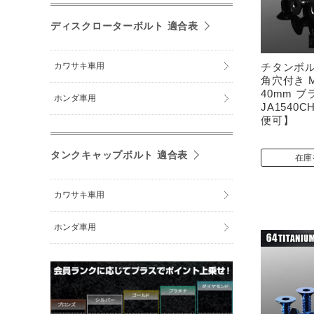
ディスクローターボルト 適合表
カワサキ車用
チタンボル
角穴付き M
40mm ブ
ホンダ車用
JA1540
便可】
タンクキャップボルト 適合表
在庫
カワサキ車用
ホンダ車用