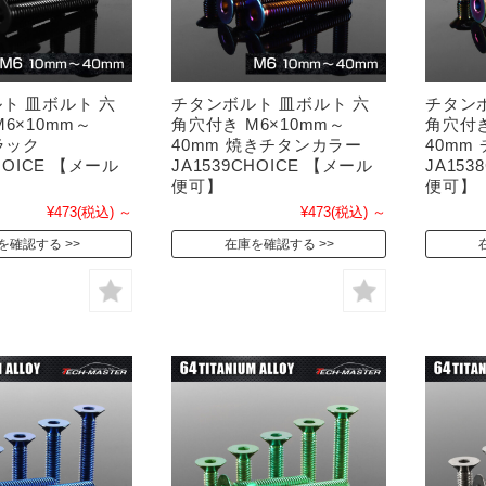
ト 皿ボルト 六
チタンボルト 皿ボルト 六
チタン
6×10mm～
角穴付き M6×10mm～
角穴付き
ラック
40mm 焼きチタンカラー
40mm
CHOICE 【メール
JA1539CHOICE 【メール
JA153
便可】
便可】
¥473
(税込)
～
¥473
(税込)
～
を確認する
在庫を確認する