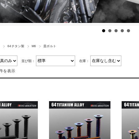
ト
64チタン製
M6
皿ボルト
並び順：
在庫：
7件を表示