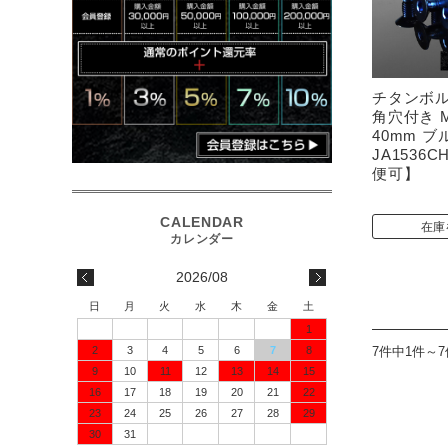
チタンボル
角穴付き M
40mm ブ
JA1536
便可】
在庫
2026/08
日
月
火
水
木
金
土
1
7件中1件～
2
3
4
5
6
7
8
9
10
11
12
13
14
15
16
17
18
19
20
21
22
23
24
25
26
27
28
29
30
31