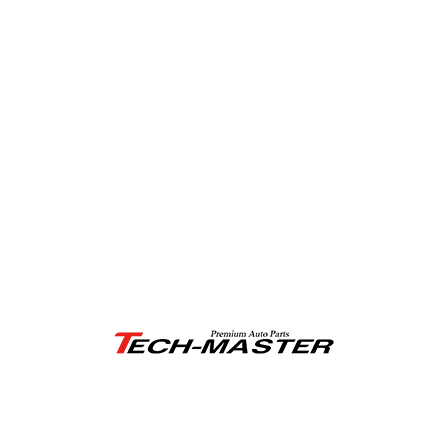
〒651-2304 兵庫県神戸市西区神出町小束野51番地28
TEL:078-964-3909
営業時間：月～金（祝日を除く）