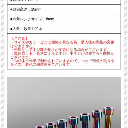
■頭部高さ：10mm
■六角レンチサイズ：8mm
■入数：数量1で1本
【ご注意】
・サイズやカラーごとに価格が異なる為、購入後の商品の変更
はできません。
・告知なしでネジ部の長さが変更になる場合がございます。
・製造ロット、長さにより全ネジ、半ネジが混在する可能性が
ございます。
・1本1本手作業で制作されていますので、ヘッド部分の削りや
サイズ、着色に個体差がございます。