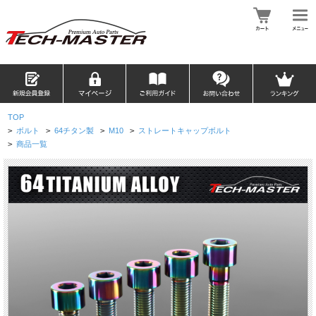
TOP
>
ボルト
>
64チタン製
>
M10
>
ストレートキャップボルト
>
商品一覧