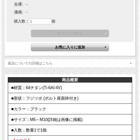
在庫:
－
価格:
－
購入数：
個
返品についての詳細はこちら
商品概要
■材質：64チタン(Ti-6Al-4V)
■形状：フジツボ (ボルト座面枠付き)
■カラー：ブラック
■サイズ：M6～M10(詳細は画像に掲載)
■入数：数量1で1個