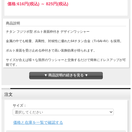
価格:
616円
(税込)
～
825円
(税込)
商品説明
チタン フジツボ型 ボルト座面枠付き デザインワッシャー
金属の中でも軽量、高剛性、対候性に優れた64チタン合金（Ti-6Al-4V）を採用。
ボルト座面を受け止める枠付きで高い装飾効果が得られます。
サイズが合えば様々な箇所のワッシャーと交換するだけで簡単にドレスアップが可
能です。
全4色のカラーバリエーションからお好きなカラーをお選びいただけます。
▼ 商品説明の続きを見る ▼
注文
サイズ：
価格と在庫を一覧で確認する